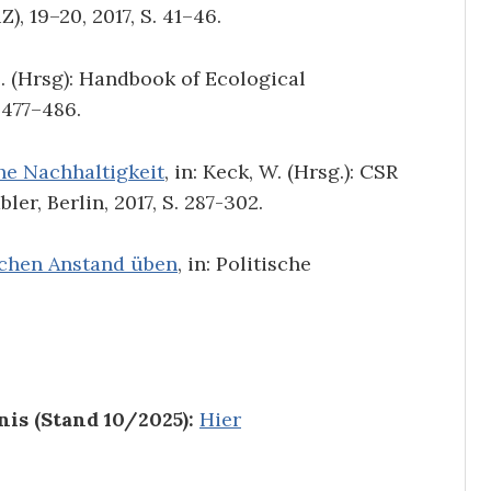
), 19–20, 2017, S. 41–46.
 L. (Hrsg): Handbook of Ecological
 477–486.
e Nachhaltigkeit
, in: Keck, W. (Hrsg.): CSR
r, Berlin, 2017, S. 287-302.
chen Anstand üben
, in: Politische
is (Stand 10/2025):
Hier