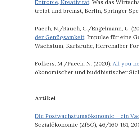
Entropie, Kreativität
. Was das Wirtsch
treibt und bremst, Berlin, Springer Sp
Paech, N./Rauch, C./Engelmann, U. (20
der Genügsamkeit
. Impulse für eine G
Wachstum, Karlsruhe, Herrenalber Fo
Folkers, M./Paech, N. (2020):
All you ne
ökonomischer und buddhistischer Sic
Artikel
Die Postwachstumsökonomie – ein V
Sozialökonomie (ZfSÖ), 46/160-161, 200