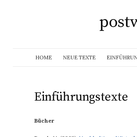
Springe
zum
post
Inhalt
HOME
NEUE TEXTE
EINFÜHRU
Einführungstexte
Bücher