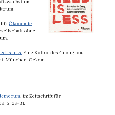
afts­wachstum
ektrum.
19):
Ökonomie
esellschaft ohne
rum.
ed is less.
Eine Kultur des Genug aus
ht, München, Oekom.
ademecum
, in: Zeitschrift für
9, S. 28–31.