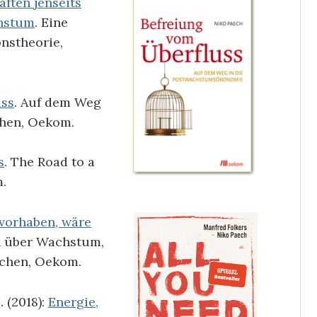
ften jenseits
chstum
. Eine
s­theorie,
uss
. Auf dem Weg
hen, Oekom.
s
. The Road to a
.
 vorhaben, wäre
h über Wachstum,
nchen, Oekom.
 (2018):
Energie,