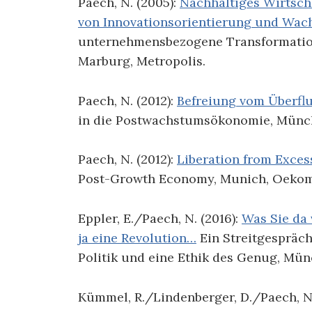
Paech, N. (2005):
Nachhaltiges Wirtscha
von Innovations­orientierung und Wa
unternehmens­bezogene Transformation
Marburg, Metropolis.
Paech, N. (2012):
Befreiung vom Überfl
in die Postwachstums­ökonomie, Münc
Paech, N. (2012):
Liberation from Exces
Post-Growth Economy, Munich, Oekom
Eppler, E./Paech, N. (2016):
Was Sie da
ja eine Revolution…
Ein Streit­gespräc
Politik und eine Ethik des Genug, Mü
Kümmel, R./Lindenberger, D./Paech, N.