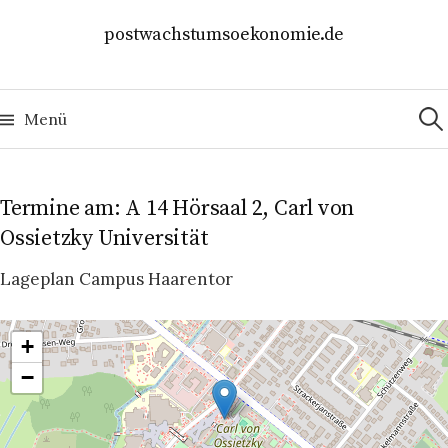
Springe
postwachstumsoekonomie.de
zum
Inhalt
Suc
nach
Menü
Termine am:
A 14 Hörsaal 2, Carl von
Ossietzky Universität
Lageplan Campus Haarentor
+
−