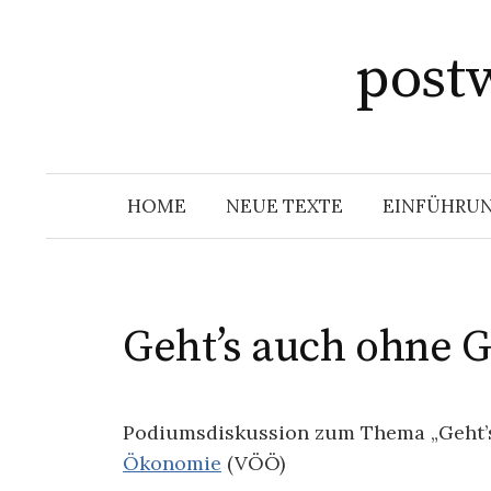
Springe
zum
post
Inhalt
HOME
NEUE TEXTE
EINFÜHRU
Geht’s auch ohne G
Podiumsdiskussion zum Thema „Geht’s
Ökonomie
(VÖÖ)