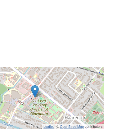
Leaflet
| ©
OpenStreetMap
contributors